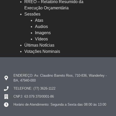
RREO – Relatório Resumido da
Execução Orçamentária
Sessões
Atas
Audios
Imagens
Vídeos
Últimas Notícias
Votações Nominais
ENDEREÇO: Av. Claudino Barreto Rios, 710-836, Wanderley -
BA, 47940-000
TELEFONE: (77) 3626-1122
CNPJ: 63.079.370/0001-86
Horário de Atendimento: Segunda a Sexta das 08:00 às 13:00