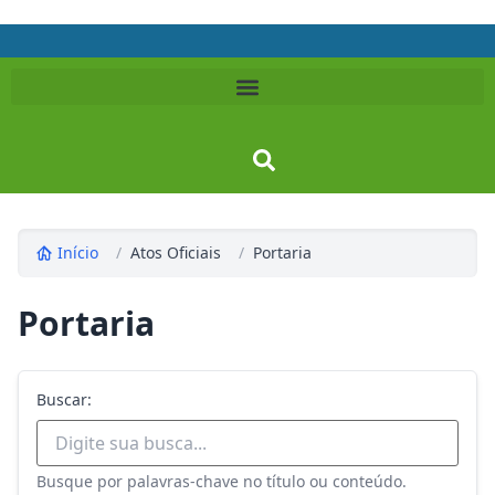
Início
/
Atos Oficiais
/
Portaria
Portaria
Buscar:
Busque por palavras-chave no título ou conteúdo.