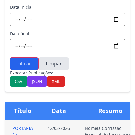
Data inicial:
Data final:
Filtrar
Limpar
Exportar Publicações:
CSV
JSON
XML
Título
Data
Resumo
PORTARIA
12/03/2026
Nomeia Comissão
Nº
Especial de Inventário