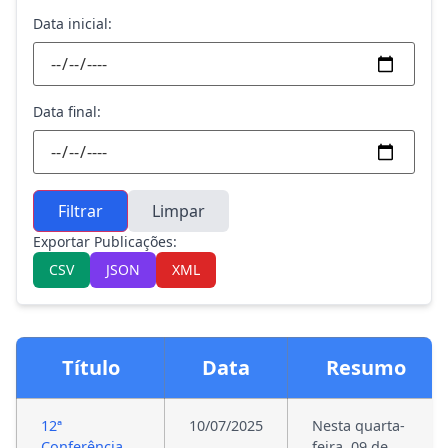
Data inicial:
Data final:
Filtrar
Limpar
Exportar Publicações:
CSV
JSON
XML
Título
Data
Resumo
12ª
10/07/2025
Nesta quarta-
Conferência
feira, 09 de