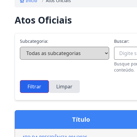
Início
/
Atos Oficiais
Atos Oficiais
Subcategoria:
Buscar:
Busque por
conteúdo.
Filtrar
Limpar
Título