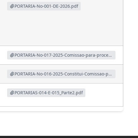
PORTARIA-No-001-DE-2026.pdf
PORTARIA-No-017-2025-Comissao-para-proceder-a-apuracao-dos-valores-em-Caixa-e-Banco.pdf
PORTARIA-No-016-2025-Constitui-Comissao-para-proceder-ao-Inventario.pdf
PORTARIAS-014-E-015_Parte2.pdf