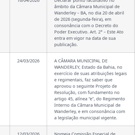
16/04/2026
Declarar ponto facultativo no
âmbito da Câmara Municipal de
Wanderley – BA, no dia 20 de abril
de 2026 (segunda-feira), em
consonância com o Decreto do
Poder Executivo. Art. 2° – Este Ato
entra em vigor na data de sua
publicação.
24/03/2026
A CÂMARA MUNICIPAL DE
WANDERLEY, Estado da Bahia, no
exercício de suas atribuições legais
e regimentais, faz saber que
aprovou o seguinte Projeto de
Resolução, com fundamento no
artigo 45, alínea “e”, do Regimento
Interno da Câmara Municipal de
Wanderley, e em consonância com
a legislação municipal vigente.
12/03/2026
Nomeia Comissão Especial de