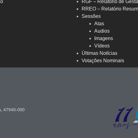
ão
RGF – Relatório de Gestã
RREO – Relatório Resum
Sessões
Atas
Audios
Imagens
Vídeos
Últimas Notícias
Votações Nominais
A, 47940-000