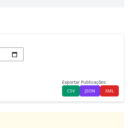
Exportar Publicações:
CSV
JSON
XML