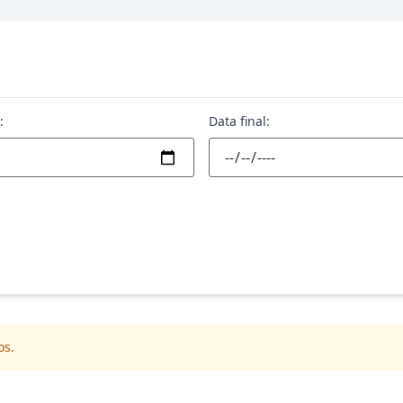
:
Data final:
os.