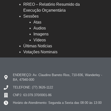
RREO – Relatório Resumido da
Execução Orçamentária
Sessões
Atas
Audios
Imagens
Vídeos
Últimas Notícias
Votações Nominais
ENDEREÇO: Av. Claudino Barreto Rios, 710-836, Wanderley -
BA, 47940-000
TELEFONE: (77) 3626-1122
CNPJ: 63.079.370/0001-86
Horário de Atendimento: Segunda a Sexta das 08:00 às 13:00