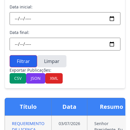
Data inicial:
Data final:
Filtrar
Limpar
Exportar Publicações:
CSV
JSON
XML
Título
Data
Resumo
REQUERIMENTO
03/07/2026
Senhor
DE LICENÇA
Presidente, Eu,