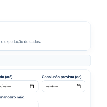
s e exportação de dados.
cio (até)
Conclusão prevista (de)
financeiro máx.