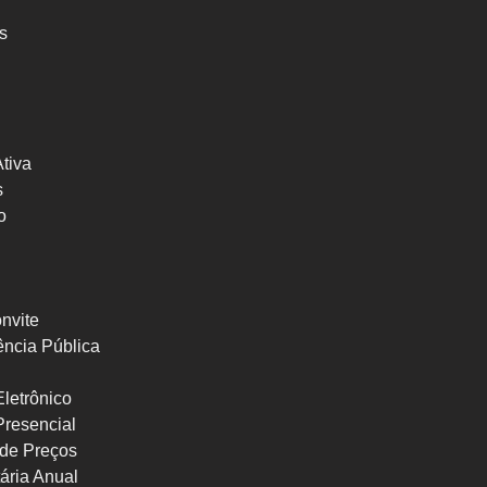
s
Ativa
s
o
nvite
ncia Pública
letrônico
Presencial
de Preços
ária Anual