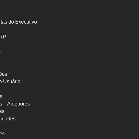
tas do Executivo
SRP
s
ões
o Usuário
s
s – Anteriores
as
ilidades
res