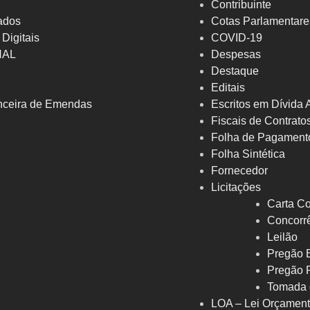
Contribuinte
ados
Cotas Parlamentare
 Digitais
COVID-19
NAL
Despesas
Destaque
Editais
nceira de Emendas
Escritos em Dívida 
Fiscais de Contrato
Folha de Pagament
Folha Sintética
Fornecedor
Licitações
Carta Co
Concorrê
Leilão
Pregão E
Pregão 
Tomada 
LOA – Lei Orçament