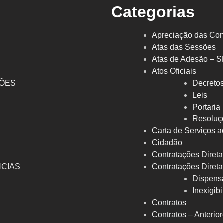
Categorias
Apreciação das Con
Atas das Sessões
Atas de Adesão – 
Atos Oficiais
ÇÕES
Decreto
l
Leis
Portaria
Resoluç
Carta de Serviços a
Cidadão
Contratações Direta
NCIAS
Contratações Direta
Dispens
Inexigib
Contratos
Contratos – Anterio