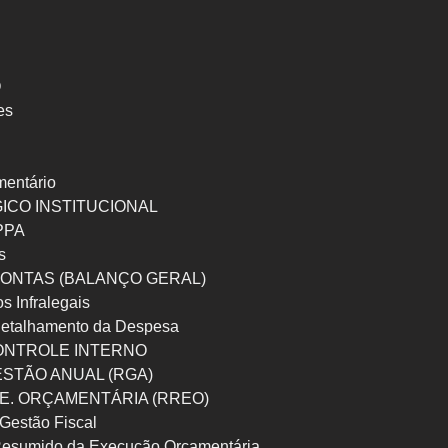
O
es
mentário
ICO INSTITUCIONAL
 PPA
s
ONTAS (BALANÇO GERAL)
os Infralegais
etalhamento da Despesa
ONTROLE INTERNO
ESTÃO ANUAL (RGA)
 E. ORÇAMENTÁRIA (RREO)
Gestão Fiscal
Resumido da Execução Orçamentária