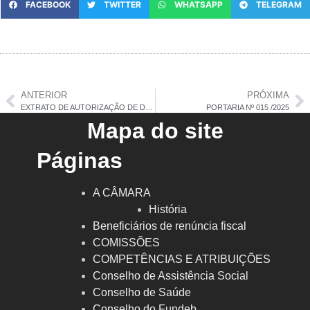
FACEBOOK
TWITTER
WHATSAPP
TELEGRAM
ANTERIOR
PRÓXIMA
EXTRATO DE AUTORIZAÇÃO DE DISPENSA DE LICITAÇÃO Nº 029/2025
PORTARIA Nº 015 /2025
Mapa do site
Páginas
A CÂMARA
História
Beneficiários de renúncia fiscal
COMISSÕES
COMPETÊNCIAS E ATRIBUIÇÕES
Conselho de Assistência Social
Conselho de Saúde
Conselho do Fundeb