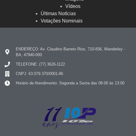
Vídeos
Últimas Notícias
Votações Nominais
ENDEREÇO: Av. Claudino Barreto Rios, 710-836, Wanderley -
BA, 47940-000
TELEFONE: (77) 3626-1122
CNPJ: 63.079.370/0001-86
Horário de Atendimento: Segunda a Sexta das 08:00 às 13:00