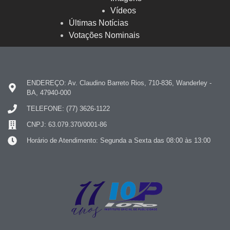
Vídeos
Últimas Notícias
Votações Nominais
ENDEREÇO: Av. Claudino Barreto Rios, 710-836, Wanderley -
BA, 47940-000
TELEFONE: (77) 3626-1122
CNPJ: 63.079.370/0001-86
Horário de Atendimento: Segunda a Sexta das 08:00 às 13:00