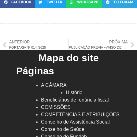
FACEBOOK
TWITTER
WHATSAPP
TELEGRAM
ANTERIOR
PRÓXIMA
PORTARIA Nº 014 /2025
PUBLICAÇÃO PRÉVIA – AVISO DE DISPENSA DE LICITAÇÃO – REFEIÇÕES E SALGADOS
Mapa do site
Páginas
A CÂMARA
História
Beneficiários de renúncia fiscal
COMISSÕES
COMPETÊNCIAS E ATRIBUIÇÕES
Conselho de Assistência Social
Conselho de Saúde
Conselho do Fundeb