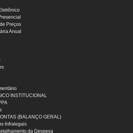
letrônico
Presencial
de Preços
ária Anual
O
es
mentário
ICO INSTITUCIONAL
 PPA
s
ONTAS (BALANÇO GERAL)
os Infralegais
etalhamento da Despesa