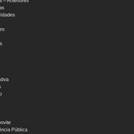
s – Anteriores
as
ilidades
res
s
Ativa
s
o
nvite
ncia Pública