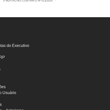
2º ADITIVO AO CONTRATO Nº 013/2025
tas do Executivo
SRP
s
ões
o Usuário
s