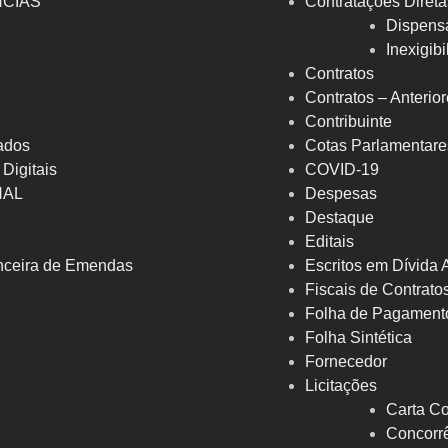
NCIAS
Contratações Direta
Dispens
Inexigib
Contratos
Contratos – Anterio
Contribuinte
ados
Cotas Parlamentare
 Digitais
COVID-19
NAL
Despesas
Destaque
Editais
nceira de Emendas
Escritos em Dívida 
Fiscais de Contrato
Folha de Pagament
Folha Sintética
Fornecedor
Licitações
Carta Co
Concorrê