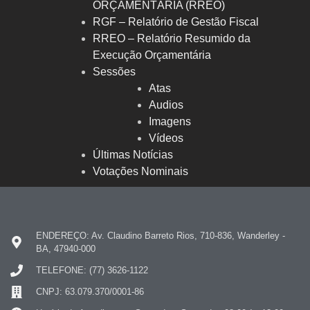
ORÇAMENTÁRIA (RREO)
RGF – Relatório de Gestão Fiscal
RREO – Relatório Resumido da
Execução Orçamentária
Sessões
Atas
Audios
Imagens
Vídeos
Últimas Notícias
Votações Nominais
ENDEREÇO: Av. Claudino Barreto Rios, 710-836, Wanderley -
BA, 47940-000
TELEFONE: (77) 3626-1122
CNPJ: 63.079.370/0001-86