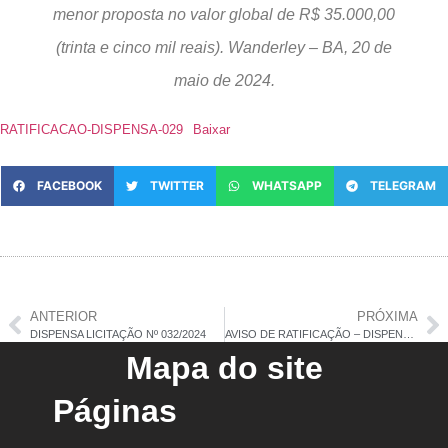
menor proposta no valor global de R$ 35.000,00
(trinta e cinco mil reais). Wanderley – BA, 20 de
maio de 2024.
RATIFICACAO-DISPENSA-029
Baixar
FACEBOOK
TWITTER
WHATSAPP
TELEGRAM
ANTERIOR
PRÓXIMA
DISPENSA LICITAÇÃO Nº 032/2024
AVISO DE RATIFICAÇÃO – DISPENSA DE LICITAÇÃO Nº 030/2024
Mapa do site
Páginas