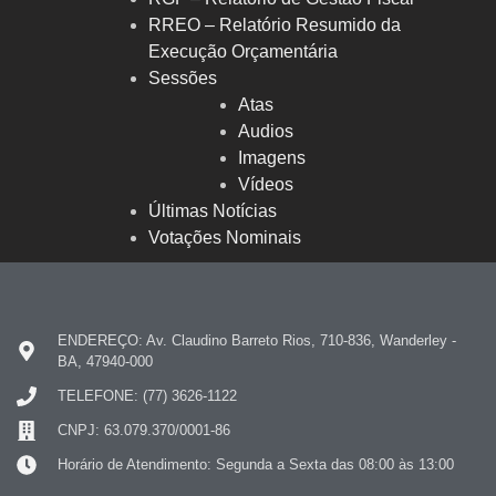
RREO – Relatório Resumido da
Execução Orçamentária
Sessões
Atas
Audios
Imagens
Vídeos
Últimas Notícias
Votações Nominais
ENDEREÇO: Av. Claudino Barreto Rios, 710-836, Wanderley -
BA, 47940-000
TELEFONE: (77) 3626-1122
CNPJ: 63.079.370/0001-86
Horário de Atendimento: Segunda a Sexta das 08:00 às 13:00