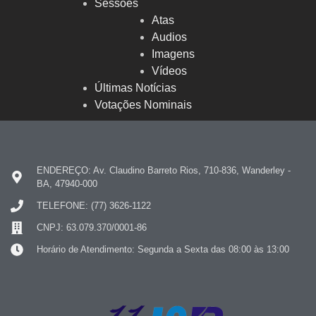
Sessões
Atas
Audios
Imagens
Vídeos
Últimas Notícias
Votações Nominais
ENDEREÇO: Av. Claudino Barreto Rios, 710-836, Wanderley -
BA, 47940-000
TELEFONE: (77) 3626-1122
CNPJ: 63.079.370/0001-86
Horário de Atendimento: Segunda a Sexta das 08:00 às 13:00