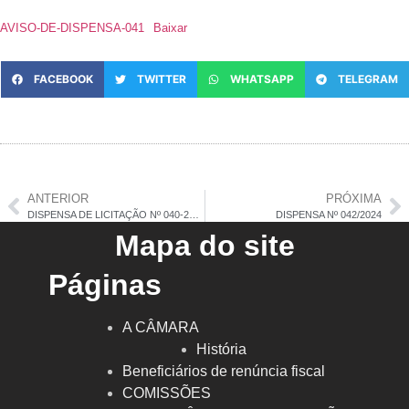
AVISO-DE-DISPENSA-041
Baixar
FACEBOOK
TWITTER
WHATSAPP
TELEGRAM
ANTERIOR
PRÓXIMA
DISPENSA DE LICITAÇÃO Nº 040-2024 – RATIFICAÇÃO
DISPENSA Nº 042/2024
Mapa do site
Páginas
A CÂMARA
História
Beneficiários de renúncia fiscal
COMISSÕES