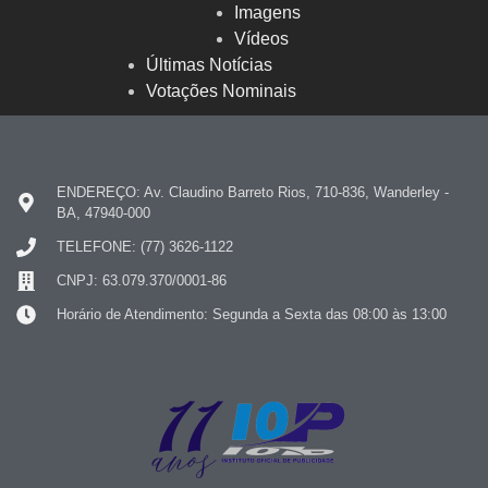
Imagens
Vídeos
Últimas Notícias
Votações Nominais
ENDEREÇO: Av. Claudino Barreto Rios, 710-836, Wanderley -
BA, 47940-000
TELEFONE: (77) 3626-1122
CNPJ: 63.079.370/0001-86
Horário de Atendimento: Segunda a Sexta das 08:00 às 13:00