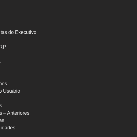
tas do Executivo
SRP
s
ões
o Usuário
s
s – Anteriores
as
ilidades