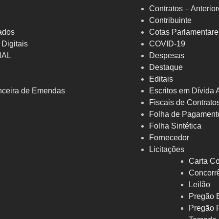
Contratos – Anterio
Contribuinte
ados
Cotas Parlamentare
 Digitais
COVID-19
NAL
Despesas
Destaque
Editais
nceira de Emendas
Escritos em Dívida 
Fiscais de Contrato
Folha de Pagament
Folha Sintética
Fornecedor
Licitações
Carta Co
Concorrê
Leilão
Pregão E
Pregão 