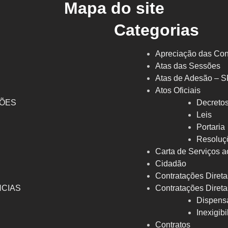
Mapa do site
Categorias
Apreciação das Con
Atas das Sessões
Atas de Adesão – 
Atos Oficiais
ÇÕES
Decreto
l
Leis
Portaria
Resoluç
Carta de Serviços a
Cidadão
Contratações Direta
NCIAS
Contratações Direta
Dispens
Inexigib
Contratos