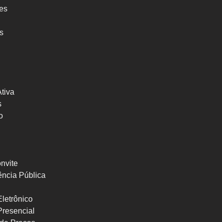
res
s
Ativa
s
o
nvite
ncia Pública
letrônico
Presencial