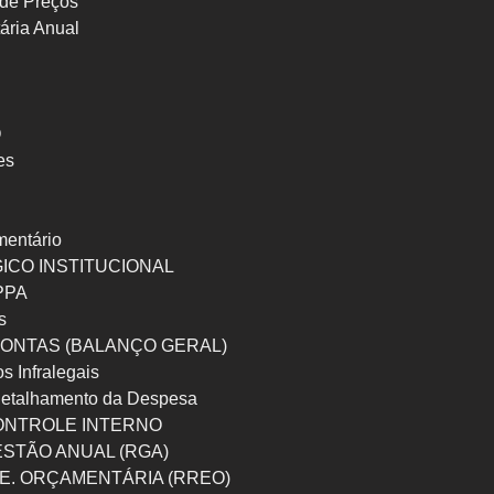
de Preços
ária Anual
O
es
mentário
ICO INSTITUCIONAL
 PPA
s
ONTAS (BALANÇO GERAL)
os Infralegais
etalhamento da Despesa
ONTROLE INTERNO
ESTÃO ANUAL (RGA)
 E. ORÇAMENTÁRIA (RREO)