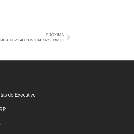
PRÓXIMA
RMO ADITIVO AO CONTRATO Nº: 013/2021
tas do Executivo
SRP
s