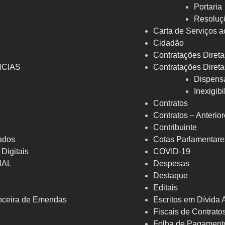
Portaria
Resoluç
Carta de Serviços a
Cidadão
Contratações Direta
NCIAS
Contratações Direta
Dispens
Inexigib
Contratos
Contratos – Anterio
Contribuinte
ados
Cotas Parlamentare
 Digitais
COVID-19
NAL
Despesas
Destaque
Editais
nceira de Emendas
Escritos em Dívida 
Fiscais de Contrato
Folha de Pagament