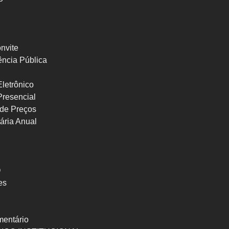
nvite
ncia Pública
letrônico
Presencial
de Preços
ária Anual
O
es
mentário