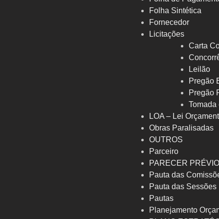
Folha Sintética
Fornecedor
Licitações
Carta Co
Concorrê
Leilão
Pregão E
Pregão 
Tomada 
LOA – Lei Orçament
Obras Paralisadas
OUTROS
Parceiro
PARECER PRÉVI
Pauta das Comissõ
Pauta das Sessões
Pautas
Planejamento Orça