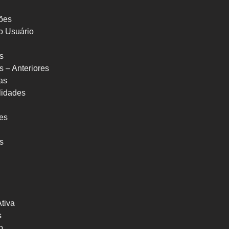
ões
o Usuário
s
s – Anteriores
as
ilidades
res
s
Ativa
s
o