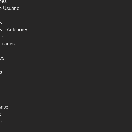
ões
o Usuário
s
s – Anteriores
as
ilidades
res
s
Ativa
s
o