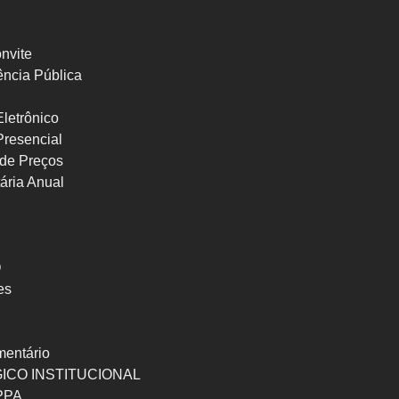
nvite
ncia Pública
letrônico
Presencial
de Preços
ária Anual
O
es
mentário
ICO INSTITUCIONAL
 PPA