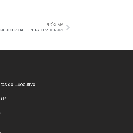
PRÓXIMA
RMO ADITIVO AO CONTRATO Nº: 014/2021
tas do Executivo
SRP
s