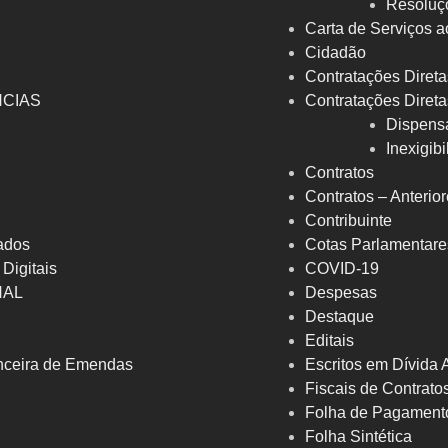
Resoluç
Carta de Serviços a
Cidadão
Contratações Direta
NCIAS
Contratações Direta
Dispens
Inexigib
Contratos
Contratos – Anterio
Contribuinte
ados
Cotas Parlamentare
 Digitais
COVID-19
NAL
Despesas
Destaque
Editais
nceira de Emendas
Escritos em Dívida 
Fiscais de Contrato
Folha de Pagament
Folha Sintética