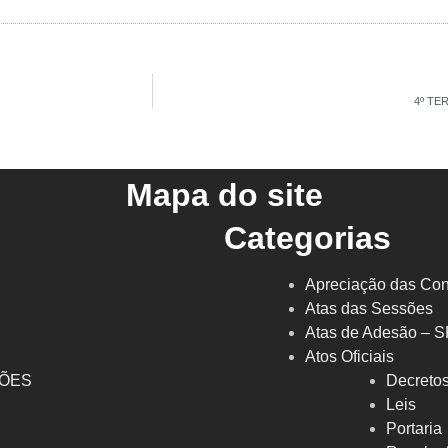
4º TE
Mapa do site
Categorias
Apreciação das Con
Atas das Sessões
Atas de Adesão – 
Atos Oficiais
ÇÕES
Decreto
l
Leis
Portaria