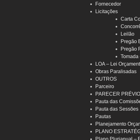
Fornecedor
Licitações
Carta Co
Concorrê
Leilão
Pregão E
Pregão 
Tomada 
LOA – Lei Orçament
Obras Paralisadas
OUTROS
Parceiro
PARECER PRÉVI
Pauta das Comissõ
Pauta das Sessões
Pautas
Planejamento Orça
PLANO ESTRATÉG
Plano Plurianual –