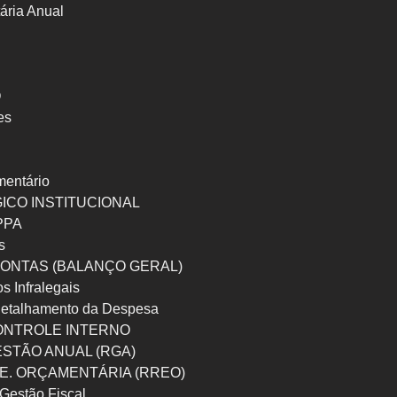
ária Anual
O
es
mentário
ICO INSTITUCIONAL
 PPA
s
ONTAS (BALANÇO GERAL)
os Infralegais
etalhamento da Despesa
ONTROLE INTERNO
ESTÃO ANUAL (RGA)
 E. ORÇAMENTÁRIA (RREO)
Gestão Fiscal