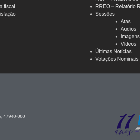
a fiscal
RREO – Relatório 
isfação
Sessões
Atas
Audios
Imagens
Vídeos
Últimas Notícias
Votações Nominais
A, 47940-000