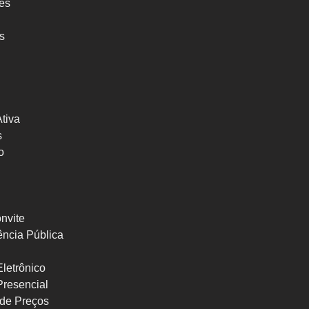
res
s
Ativa
s
o
nvite
ncia Pública
letrônico
Presencial
de Preços