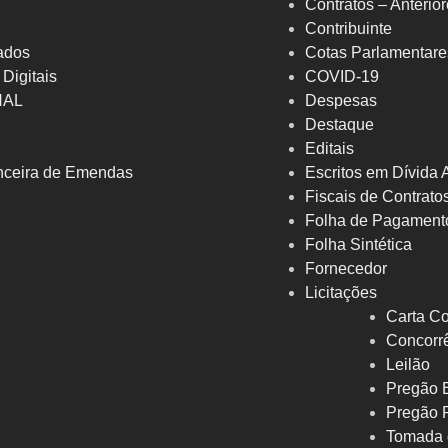
Contratos – Anterio
Contribuinte
ados
Cotas Parlamentare
 Digitais
COVID-19
NAL
Despesas
Destaque
Editais
nceira de Emendas
Escritos em Dívida 
Fiscais de Contrato
Folha de Pagament
Folha Sintética
Fornecedor
Licitações
Carta Co
Concorrê
Leilão
Pregão E
Pregão 
Tomada 