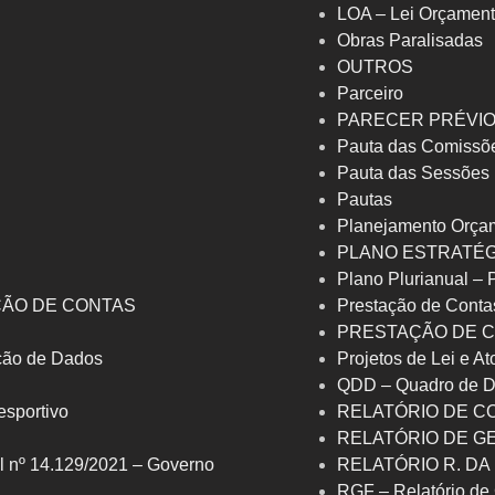
LOA – Lei Orçament
Obras Paralisadas
OUTROS
Parceiro
PARECER PRÉVI
Pauta das Comissõ
Pauta das Sessões
Pautas
Planejamento Orça
PLANO ESTRATÉG
Plano Plurianual –
ÇÃO DE CONTAS
Prestação de Conta
PRESTAÇÃO DE C
eção de Dados
Projetos de Lei e At
QDD – Quadro de D
 esportivo
RELATÓRIO DE C
RELATÓRIO DE G
l nº 14.129/2021 – Governo
RELATÓRIO R. DA
RGF – Relatório de 