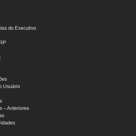
tas do Executivo
SRP
s
ões
o Usuário
s
s – Anteriores
as
ilidades