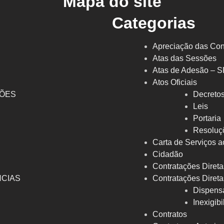
Mapa do site
Categorias
Apreciação das Con
Atas das Sessões
Atas de Adesão – 
Atos Oficiais
ÇÕES
Decreto
l
Leis
Portaria
Resoluç
Carta de Serviços a
Cidadão
Contratações Direta
NCIAS
Contratações Direta
Dispens
Inexigib
Contratos