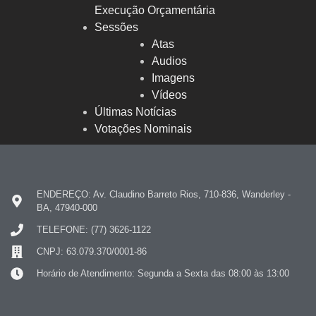
Execução Orçamentária
Sessões
Atas
Audios
Imagens
Vídeos
Últimas Notícias
Votações Nominais
ENDEREÇO: Av. Claudino Barreto Rios, 710-836, Wanderley -
BA, 47940-000
TELEFONE: (77) 3626-1122
CNPJ: 63.079.370/0001-86
Horário de Atendimento: Segunda a Sexta das 08:00 às 13:00