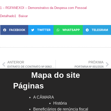
1 – RGFANEXOI – Demonstrativo da Despesa com Pessoal
Detalhado1
Baixar
FACEBOOK
TWITTER
WHATSAPP
TELEGRAM
ANTERIOR
PRÓXIMA
EXTRATO DE CONTRATO Nº 008/2026
PORTARIA Nº 001/2026
Mapa do site
Páginas
A CÂMARA
História
Beneficiários de renúncia fiscal