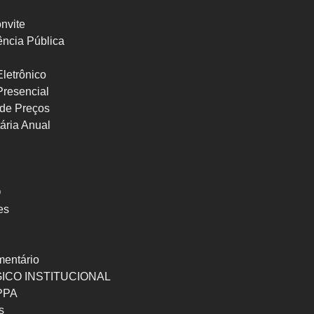
nvite
ncia Pública
letrônico
Presencial
de Preços
ária Anual
O
es
mentário
ICO INSTITUCIONAL
 PPA
s