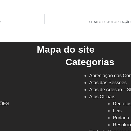
25
EXTRATO DE AUTORIZAÇÃO D
Mapa do site
Categorias
Apreciação das Con
Atas das Sessões
Atas de Adesão – 
Atos Oficiais
ÇÕES
Decreto
l
Leis
Portaria
Resoluç