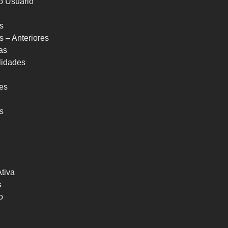
o Usuário
s
s – Anteriores
as
ilidades
res
s
Ativa
s
o