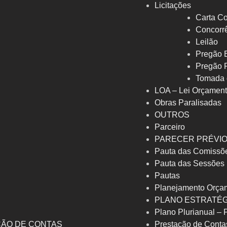
Licitações
Carta Co
Concorrê
Leilão
Pregão E
Pregão 
Tomada 
LOA – Lei Orçament
Obras Paralisadas
OUTROS
Parceiro
PARECER PRÉVI
Pauta das Comissõ
Pauta das Sessões
Pautas
Planejamento Orça
PLANO ESTRATÉG
Plano Plurianual –
ÇÃO DE CONTAS
Prestação de Conta