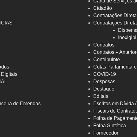
Carta de Serviços a
Cidadão
Contratações Direta
NCIAS
Contratações Direta
Dispens
Inexigib
Contratos
Contratos – Anterio
Contribuinte
ados
Cotas Parlamentare
 Digitais
COVID-19
NAL
Despesas
Destaque
Editais
nceira de Emendas
Escritos em Dívida 
Fiscais de Contrato
Folha de Pagament
Folha Sintética
Fornecedor