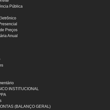
nvite
ncia Pública
letrônico
Presencial
de Preços
ária Anual
O
es
mentário
ICO INSTITUCIONAL
 PPA
s
ONTAS (BALANÇO GERAL)