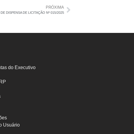
PRÓXIMA
E DISPENSA DE LICITAÇÃO Nº 015/2025
tas do Executivo
SRP
s
ões
o Usuário