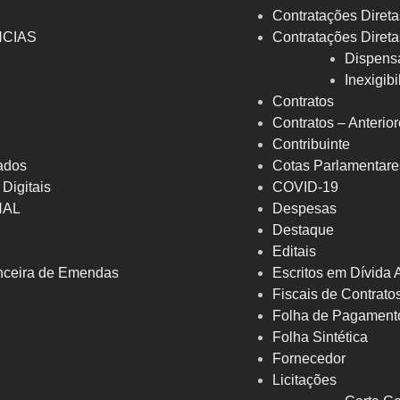
Contratações Direta
NCIAS
Contratações Direta
Dispens
Inexigib
Contratos
Contratos – Anterio
Contribuinte
ados
Cotas Parlamentare
 Digitais
COVID-19
NAL
Despesas
Destaque
Editais
nceira de Emendas
Escritos em Dívida 
Fiscais de Contrato
Folha de Pagament
Folha Sintética
Fornecedor
Licitações