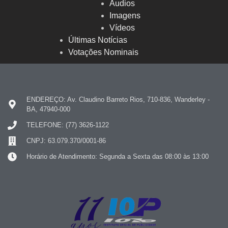
Audios
Imagens
Vídeos
Últimas Notícias
Votações Nominais
ENDEREÇO: Av. Claudino Barreto Rios, 710-836, Wanderley -
BA, 47940-000
TELEFONE: (77) 3626-1122
CNPJ: 63.079.370/0001-86
Horário de Atendimento: Segunda a Sexta das 08:00 às 13:00