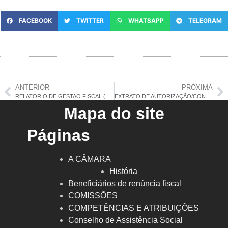
FACEBOOK
TWITTER
WHATSAPP
TELEGRAM
ANTERIOR
PRÓXIMA
RELATORIO DE GESTAO FISCAL (RGF) – 2° QUADRIMESTRE/2025
EXTRATO DE AUTORIZAÇÃO/CONTRATO DE Nº 020/2025
Mapa do site
Páginas
A CÂMARA
História
Beneficiários de renúncia fiscal
COMISSÕES
COMPETÊNCIAS E ATRIBUIÇÕES
Conselho de Assistência Social