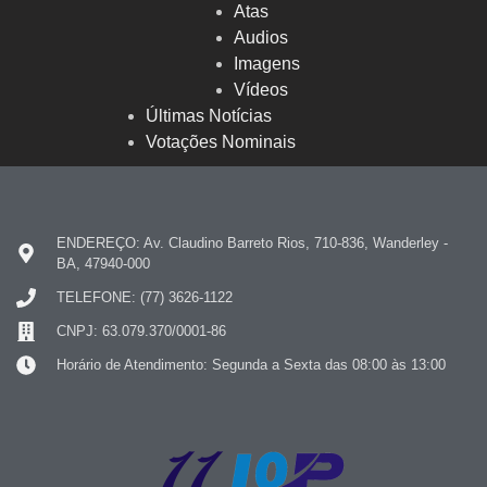
Atas
Audios
Imagens
Vídeos
Últimas Notícias
Votações Nominais
ENDEREÇO: Av. Claudino Barreto Rios, 710-836, Wanderley -
BA, 47940-000
TELEFONE: (77) 3626-1122
CNPJ: 63.079.370/0001-86
Horário de Atendimento: Segunda a Sexta das 08:00 às 13:00