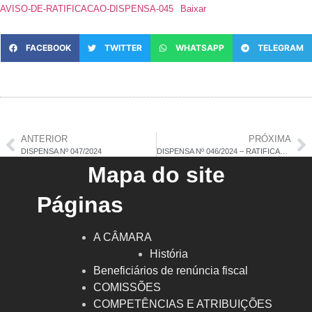
AVISO-DE-RATIFICACAO-DISPENSA-045
Baixar
FACEBOOK
TWITTER
WHATSAPP
TELEGRAM
ANTERIOR
PRÓXIMA
DISPENSA Nº 047/2024
DISPENSA Nº 046/2024 – RATIFICAÇÃO
Mapa do site
Páginas
A CÂMARA
História
Beneficiários de renúncia fiscal
COMISSÕES
COMPETÊNCIAS E ATRIBUIÇÕES