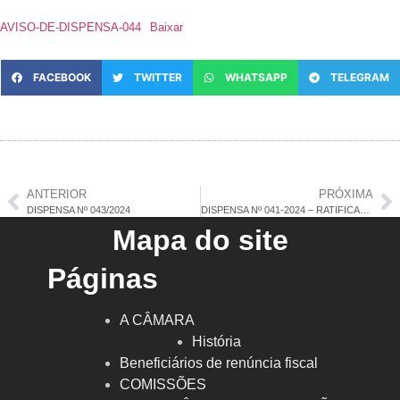
AVISO-DE-DISPENSA-044
Baixar
FACEBOOK
TWITTER
WHATSAPP
TELEGRAM
ANTERIOR
PRÓXIMA
DISPENSA Nº 043/2024
DISPENSA Nº 041-2024 – RATIFICAÇÃO
Mapa do site
Páginas
A CÂMARA
História
Beneficiários de renúncia fiscal
COMISSÕES