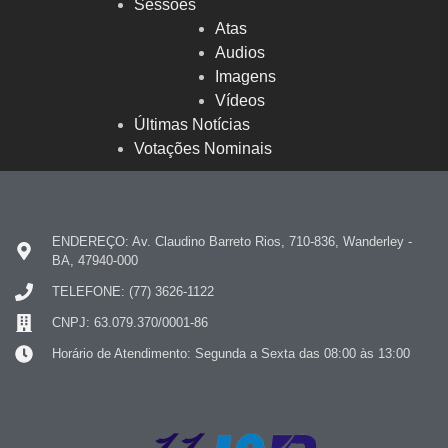
Sessões
Atas
Audios
Imagens
Vídeos
Últimas Notícias
Votações Nominais
ENDEREÇO: Av. Claudino Barreto Rios, 710-836, Wanderley -
BA, 47940-000
TELEFONE: (77) 3626-1122
CNPJ: 63.079.370/0001-86
Horário de Atendimento: Segunda a Sexta das 08:00 às 13:00