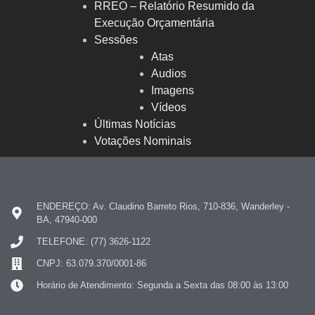
RREO – Relatório Resumido da
Execução Orçamentária
Sessões
Atas
Audios
Imagens
Vídeos
Últimas Notícias
Votações Nominais
ENDEREÇO: Av. Claudino Barreto Rios, 710-836, Wanderley -
BA, 47940-000
TELEFONE: (77) 3626-1122
CNPJ: 63.079.370/0001-86
Horário de Atendimento: Segunda a Sexta das 08:00 às 13:00