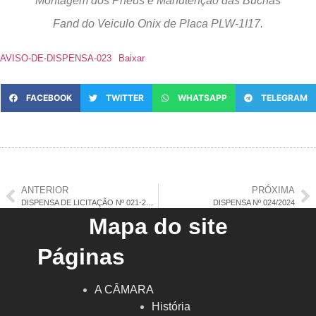
Montagem dos Pneus e Manutenção das Buchas
Fand do Veiculo Onix de Placa PLW-1I17.
AVISO-DE-DISPENSA-023
Baixar
FACEBOOK
TWITTER
WHATSAPP
TELEGRAM
ANTERIOR
PRÓXIMA
DISPENSA DE LICITAÇÃO Nº 021-2024
DISPENSA Nº 024/2024
Mapa do site
Páginas
A CÂMARA
História