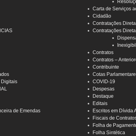
Resoluç
Carta de Serviços a
Cidadão
Contratações Direta
NCIAS
Contratações Direta
Dispens
Inexigib
Contratos
Contratos – Anterio
Contribuinte
ados
Cotas Parlamentare
 Digitais
COVID-19
NAL
Despesas
Destaque
Editais
nceira de Emendas
Escritos em Dívida 
Fiscais de Contrato
Folha de Pagament
Folha Sintética