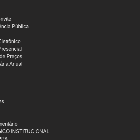
nvite
ncia Pública
letrônico
Presencial
de Preços
ária Anual
O
es
mentário
ICO INSTITUCIONAL
 PPA