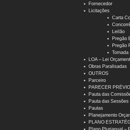
Fornecedor
Licitações
Carta Co
Concorrê
Leilão
Pregão E
Pregão 
Tomada 
LOA – Lei Orçament
Obras Paralisadas
OUTROS
Parceiro
PARECER PRÉVI
Pauta das Comissõ
Pauta das Sessões
Pautas
Planejamento Orça
PLANO ESTRATÉG
Plano Plurianual –