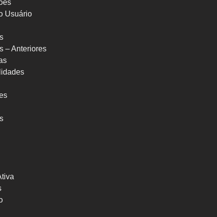
ões
o Usuário
s
s – Anteriores
as
ilidades
res
s
Ativa
s
o