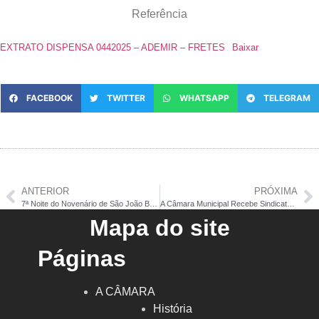
Referência
EXTRATO DISPENSA 0442025 – ADEMIR – FRETES
Baixar
FACEBOOK
TWITTER
WHATSAPP
TELEGRAM
ANTERIOR
PRÓXIMA
7ª Noite do Novenário de São João Batista
A Câmara Municipal Recebe Sindicato de Produtores Rural em Palestra Ministrada pelo SEBRAE
Mapa do site
Páginas
A CÂMARA
História