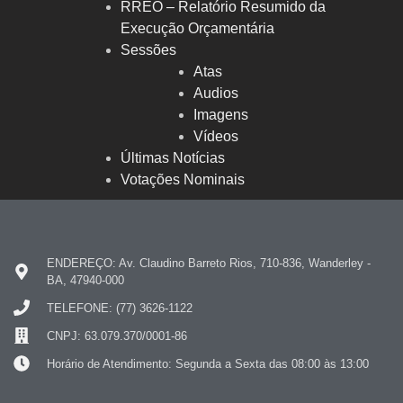
RREO – Relatório Resumido da
Execução Orçamentária
Sessões
Atas
Audios
Imagens
Vídeos
Últimas Notícias
Votações Nominais
ENDEREÇO: Av. Claudino Barreto Rios, 710-836, Wanderley -
BA, 47940-000
TELEFONE: (77) 3626-1122
CNPJ: 63.079.370/0001-86
Horário de Atendimento: Segunda a Sexta das 08:00 às 13:00