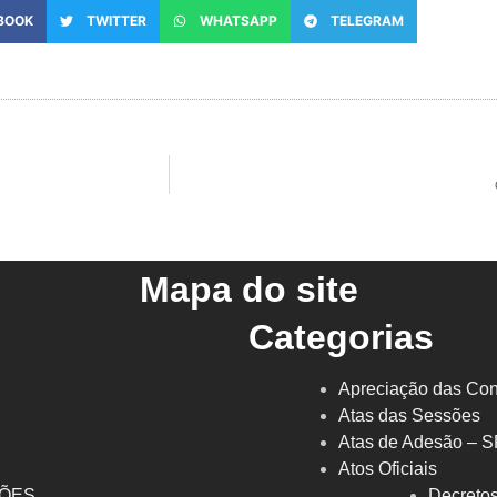
BOOK
TWITTER
WHATSAPP
TELEGRAM
Mapa do site
Categorias
Apreciação das Con
Atas das Sessões
Atas de Adesão – 
Atos Oficiais
ÇÕES
Decreto