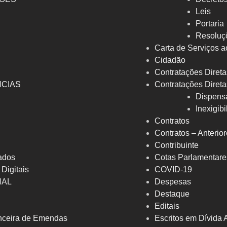
l
Leis
Portaria
Resoluç
Carta de Serviços a
Cidadão
Contratações Direta
NCIAS
Contratações Direta
Dispens
Inexigib
Contratos
Contratos – Anterio
Contribuinte
ados
Cotas Parlamentare
 Digitais
COVID-19
NAL
Despesas
Destaque
Editais
nceira de Emendas
Escritos em Dívida 