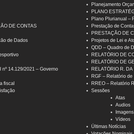
Planejamento Orça
PLANO ESTRATÉG
Plano Plurianual –
ÇÃO DE CONTAS
Prestação de Conta
PRESTAÇÃO DE C
eção de Dados
Projetos de Lei e At
QDD – Quadro de D
 esportivo
RELATÓRIO DE C
RELATÓRIO DE G
l nº 14.129/2021 – Governo
RELATÓRIO R. DA
RGF – Relatório de 
a fiscal
RREO – Relatório 
isfação
Sessões
Atas
Audios
Imagens
Vídeos
Últimas Notícias
Votações Nominais