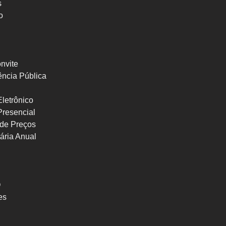
s
o
nvite
ncia Pública
letrônico
Presencial
de Preços
ária Anual
O
es