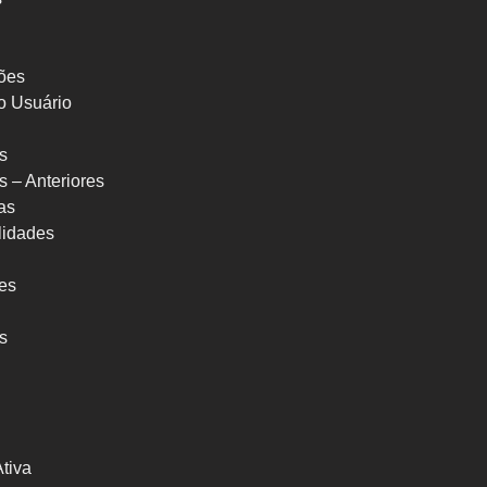
ões
o Usuário
s
s – Anteriores
as
ilidades
res
s
Ativa