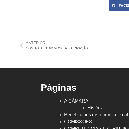
FACE
ANTERIOR
CONTRATO Nº 011/2026 – AUTORIZAÇÃO
Páginas
A CÂMARA
História
Beneficiários de renúncia fiscal
COMISSÕES
COMPETÊNCIAS E ATRIBUI