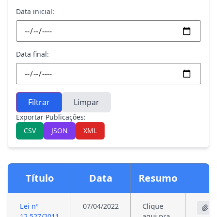
Data inicial:
Data final:
Filtrar
Limpar
Exportar Publicações:
CSV
JSON
XML
Título
Data
Resumo
Lei nº
07/04/2022
Clique
le
12.527/2011
aqui pra