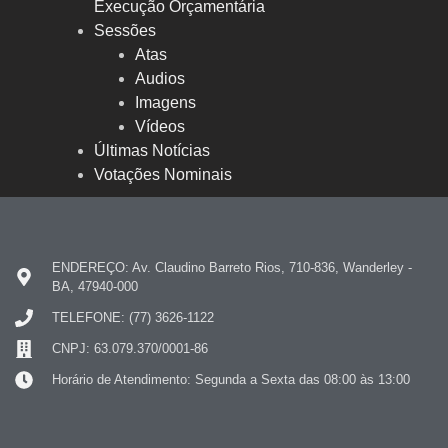
Execução Orçamentária
Sessões
Atas
Audios
Imagens
Vídeos
Últimas Notícias
Votações Nominais
ENDEREÇO: Av. Claudino Barreto Rios, 710-836, Wanderley -
BA, 47940-000
TELEFONE: (77) 3626-1122
CNPJ: 63.079.370/0001-86
Horário de Atendimento: Segunda a Sexta das 08:00 às 13:00