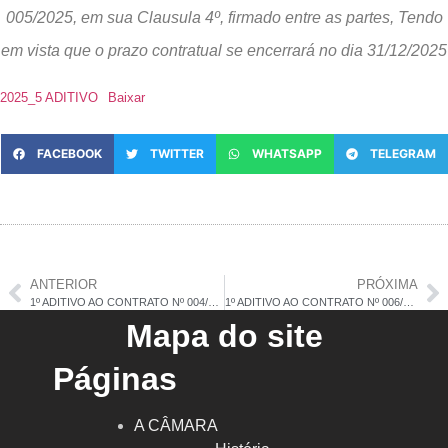
005/2025, em sua Clausula 4º, firmado entre as partes, Tendo
em vista que o prazo contratual se encerrará no dia 31/12/2025
2025_5 ADITIVO
Baixar
FACEBOOK
TWITTER
WHATSAPP
TELEGRAM
ANTERIOR
PRÓXIMA
1º ADITIVO AO CONTRATO Nº 004/2025
1º ADITIVO AO CONTRATO Nº 006/2025
Mapa do site
Páginas
A CÂMARA