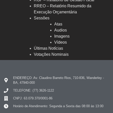
RREO – Relatório Resumido da
Execução Orçamentária
Sessões
Atas
Audios
Imagens
Vídeos
Últimas Notícias
Votações Nominais
ENDEREÇO: Av. Claudino Barreto Rios, 710-836, Wanderley -
BA, 47940-000
TELEFONE: (77) 3626-1122
CNPJ: 63.079.370/0001-86
Horário de Atendimento: Segunda a Sexta das 08:00 às 13:00