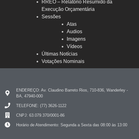
RREO – Relatório Resumido da
Execução Orçamentária
Sessões
Atas
Audios
Imagens
Vídeos
Últimas Notícias
Votações Nominais
ENDEREÇO: Av. Claudino Barreto Rios, 710-836, Wanderley -
BA, 47940-000
TELEFONE: (77) 3626-1122
CNPJ: 63.079.370/0001-86
Horário de Atendimento: Segunda a Sexta das 08:00 às 13:00